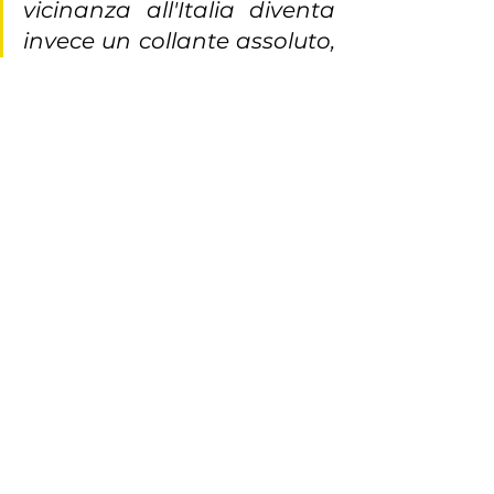
vicinanza all'Italia diventa 
invece un collante assoluto, 
capace di superare ogni 
barriera. Questa grande 
famiglia ci ricorda una 
lezione essenziale: la vera 
forza, sia umana che 
istituzionale, nasce quando 
ci si riconosce in una storia 
comune, imparando a fare 
squadra oltre i confini.”
Partecipare a queste dinamiche 
significa mantenere uno sguardo 
attento e aperto sulle evoluzioni 
dei rapporti internazionali. 
Un'esperienza preziosa che 
conferma l'importanza di coltivare 