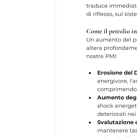
traduce immediata
di riflesso, sul sis
Come il petrolio in
Un aumento del pre
altera profondament
nostre PMI:
Erosione del 
energivore, l'
comprimendo l
Aumento degl
shock energeti
deteriorati nei
Svalutazione d
mantenere tass