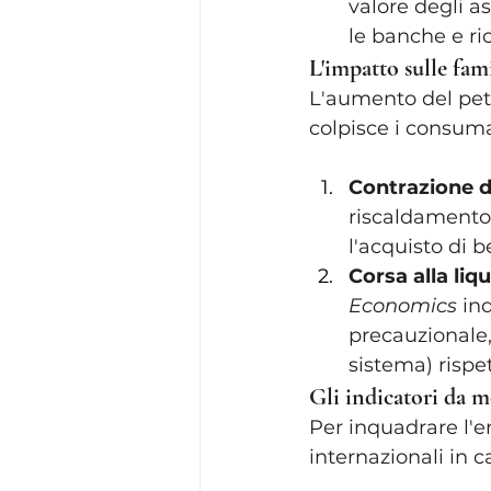
valore degli as
le banche e r
L'impatto sulle fami
L'aumento del petr
colpisce i consuma
Contrazione de
riscaldamento 
l'acquisto di b
Corsa alla liqu
Economics
 in
precauzionale,
sistema) rispet
Gli indicatori da m
Per inquadrare l'en
internazionali in ca