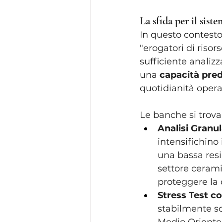
La sfida per il sist
In questo contesto
"erogatori di risor
sufficiente analizza
una 
capacità pred
quotidianità opera
Le banche si trovan
Analisi Granul
intensifichino
una bassa resil
settore cerami
proteggere la q
Stress Test c
stabilmente sce