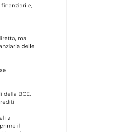
inanziari e, 
iretto, ma 
anziaria delle 
se 
 
i della BCE, 
rediti 
li a 
prime il 