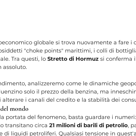
economico globale si trova nuovamente a fare i co
siddetti "choke points" marittimi, i colli di bottigli
. Tra questi, lo 
Stretto di Hormuz
 si conferma i
n assoluto.
ndimento, analizzeremo come le dinamiche geopol
luenzino solo il prezzo della benzina, ma inneschin
lterare i canali del credito e la stabilità dei cons
o del mondo
a portata del fenomeno, basta guardare i numeri:
to transitano circa 
21 milioni di barili di petrolio
, p
 liquidi petroliferi. Qualsiasi tensione in quest'a