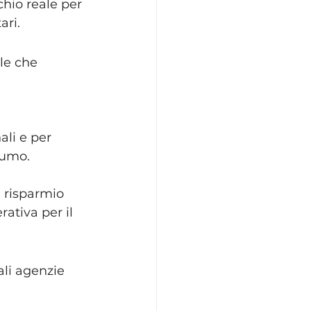
chio reale per 
ari.
le che 
 
li e per 
sumo.
 risparmio 
tiva per il 
ali agenzie 