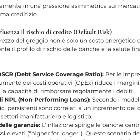
mente in una pressione asimmetrica sui mercati f
tema creditizio.
fluenza il rischio di credito (Default Risk)
zzo del greggio non è solo un costo energetico d
e il profilo di rischio delle banche e la salute fin
DSCR (Debt Service Coverage Ratio):
 Per le impre
aumento dei costi operativi (OpEx) riduce i margini,
a capacità di rimborsare regolarmente i debiti.
i NPL (Non-Performing Loans):
 Secondo i modell
ci persistenti sono correlati a un incremento dei c
 settori manifatturiero e logistico.
elle garanzie:
 L’inflazione spinge le banche centra
i elevati ("higher for longer"). Questo scenario de