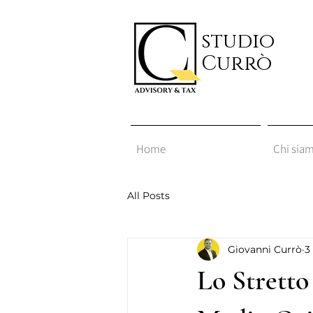
studio
Currò
Home
Chi sia
All Posts
Giovanni Currò
3
Lo Stretto