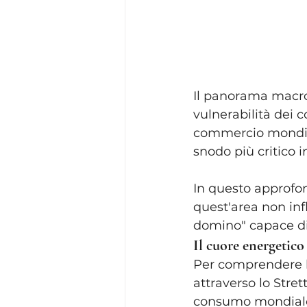
Il panorama macro
vulnerabilità dei co
commercio mondiale
snodo più critico i
In questo approfo
quest'area non inf
domino" capace di a
Il cuore energetic
Per comprendere l
attraverso lo Stret
consumo mondiale di