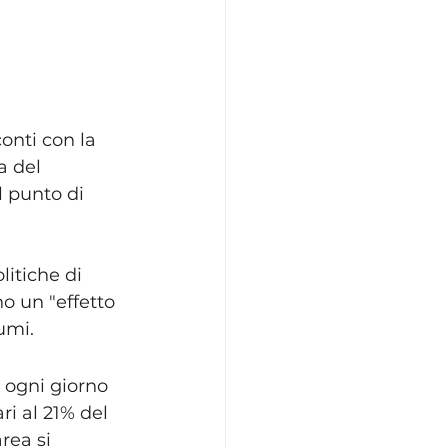
nti con la 
a del 
l punto di 
itiche di 
o un "effetto 
umi.
 ogni giorno 
ari al 21% del 
rea si 