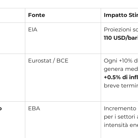
Fonte
Impatto St
EIA
Proiezioni so
110 USD/bar
Eurostat / BCE
Ogni +10% de
genera med
+0.5% di inf
breve termi
o
EBA
Incremento d
per i settori 
intensità en