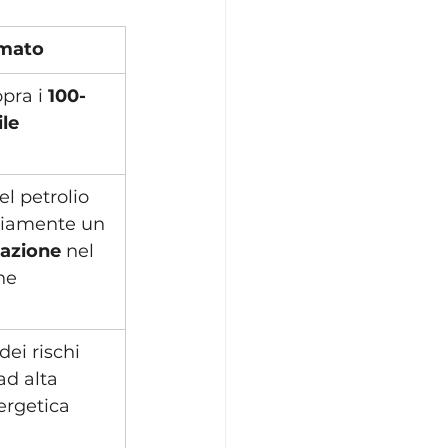
imato
pra i 
100-
ile
l petrolio 
iamente un 
lazione
 nel 
ne
ei rischi 
ad alta 
ergetica