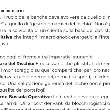
ema bancario
, il ruolo delle banche deve evolvere da quello di 
se" a quello di "gestori dinamici del rischio". Non è 
re la solvibilità di un cliente sulla base dei dati sto
ittiva
 che integri i macro-shock energetici all'inte
tiva.
o oggi di fronte a tre imperativi strategici:
are del Rischio:
 È necessario che gli istituti di cred
 il monitoraggio su quei comparti che, per loro na
ienza ai costi energetici, come i trasporti, la sideru
co. Una valutazione generica del rischio non è pi
ualità dei portafogli.
ome Bussola Operativa:
 Le banche devono integra
nari di "Oil Shock" derivanti da blocchi logistici o