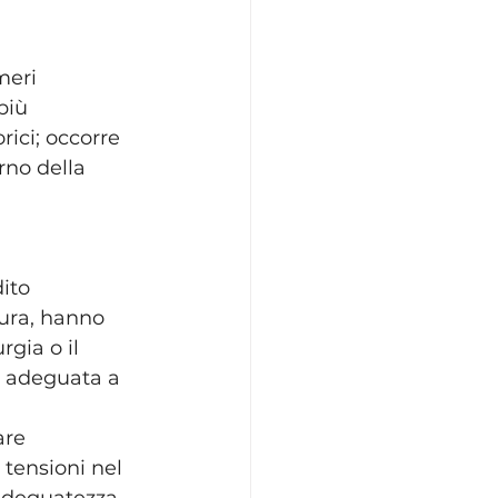
meri 
più 
rici; occorre 
rno della 
ito 
tura, hanno 
rgia o il 
ù adeguata a 
re 
 tensioni nel 