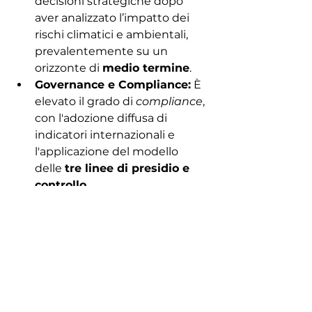
decisioni strategiche dopo 
aver analizzato l’impatto dei 
rischi climatici e ambientali, 
prevalentemente su un 
orizzonte di 
medio termine
.
Governance e Compliance:
 È 
elevato il grado di 
compliance
, 
con l'adozione diffusa di 
indicatori internazionali e 
l'applicazione del modello 
delle 
tre linee di presidio e 
controllo
.
Capillarità e 
Sostegno:
 L'orientamento 
verso una crescita sostenibile 
delle aree servite dimostra 
come, per le Banche Popolari, 
l'ESG sia l'evoluzione naturale 
della loro 
missione 