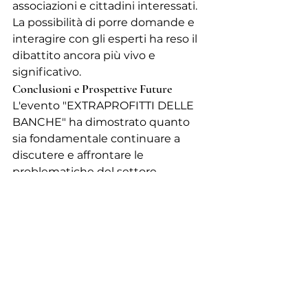
associazioni e cittadini interessati. 
La possibilità di porre domande e 
interagire con gli esperti ha reso il 
dibattito ancora più vivo e 
significativo.
Conclusioni e Prospettive Future
L'evento "EXTRAPROFITTI DELLE 
BANCHE" ha dimostrato quanto 
sia fondamentale continuare a 
discutere e affrontare le 
problematiche del settore 
bancario. È essenziale che i 
professionisti, le istituzioni e i 
consumatori collaborino per 
garantire un sistema più equo e 
trasparente.
Il nostro studio rimane impegnato 
nel monitorare queste tematiche 
e nel fornire supporto legale e 